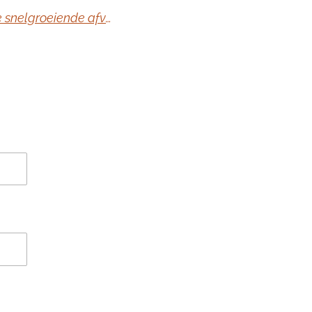
E-Waste, ofwel, elektrische apparaten is de snelgroeiende afvalstroom ter wereld