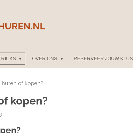
HUREN.NL
 TRICKS
OVER ONS
RESERVEER JOUW KLU
 huren of kopen?
of kopen?
3
open?