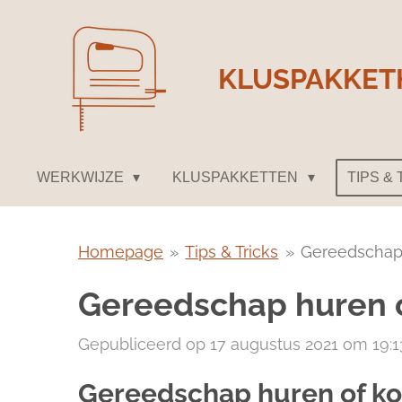
Ga
direct
KLUSPAKKET
naar
de
hoofdinhoud
WERKWIJZE
KLUSPAKKETTEN
TIPS &
Homepage
»
Tips & Tricks
»
Gereedschap
Gereedschap huren 
Gepubliceerd op 17 augustus 2021 om 19:1
Gereedschap huren of k