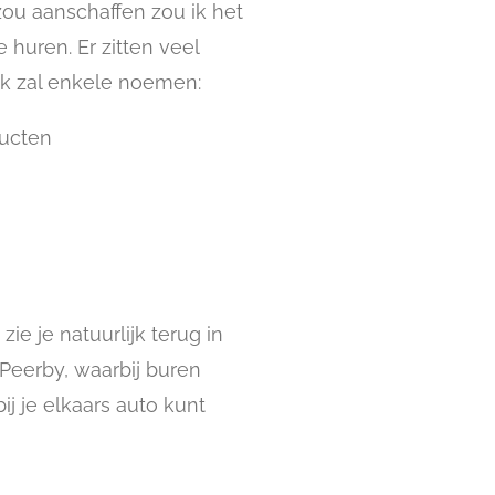
zou aanschaffen zou ik het
huren. Er zitten veel
Ik zal enkele noemen:
ducten
n
ie je natuurlijk terug in
 Peerby, waarbij buren
ij je elkaars auto kunt